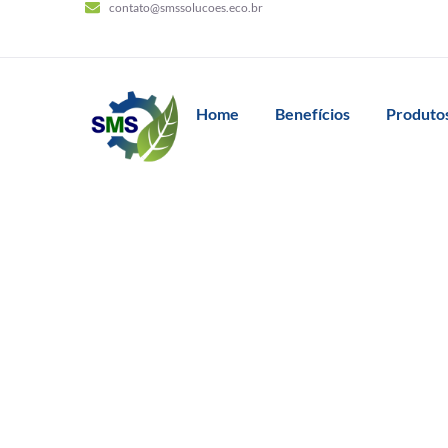
contato@smssolucoes.eco.br
Home
Benefícios
Produtos
Tag:
base