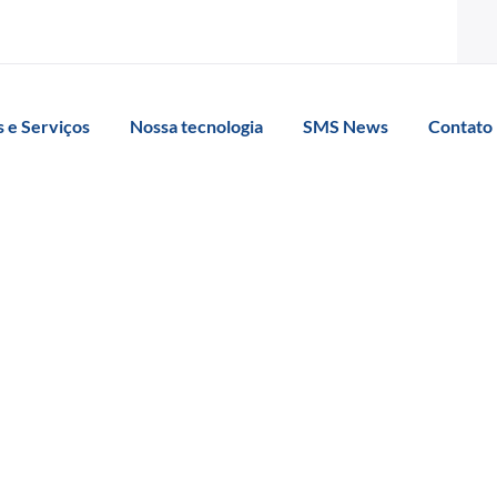
 e Serviços
Nossa tecnologia
SMS News
Contato
cultur
ada na