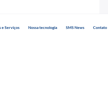
 e Serviços
Nossa tecnologia
SMS News
Contato
atuali
orma 