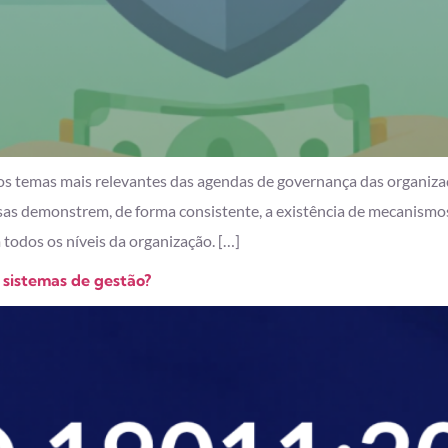
os temas mais relevantes das agendas de governança das organizaçõ
s demonstrem, de forma consistente, a existência de mecanismos ca
todos os níveis da organização. […]
 sistemas de gestão?