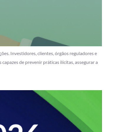
es. Investidores, clientes, órgãos reguladores e
pazes de prevenir práticas ilícitas, assegurar a