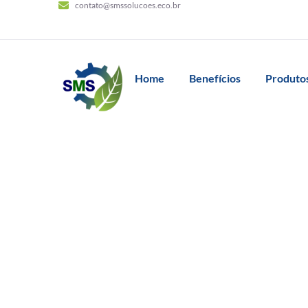
contato@smssolucoes.eco.br
Home
Benefícios
Produtos
Tag:
de n