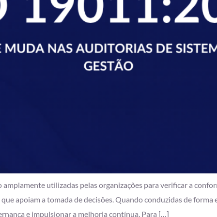
 amplamente utilizadas pelas organizações para verificar a confor
 que apoiam a tomada de decisões. Quando conduzidas de forma e
vernança e impulsionar a melhoria contínua. Para […]