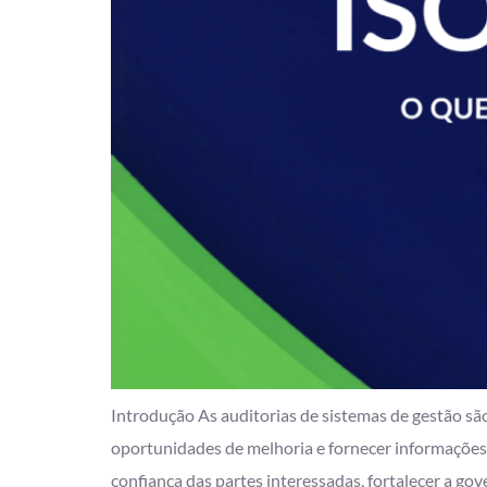
Introdução As auditorias de sistemas de gestão são
oportunidades de melhoria e fornecer informações
confiança das partes interessadas, fortalecer a go